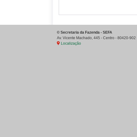
©
Secretaria da Fazenda - SEFA
Av. Vicente Machado, 445 - Centro
-
80420-902
Localização