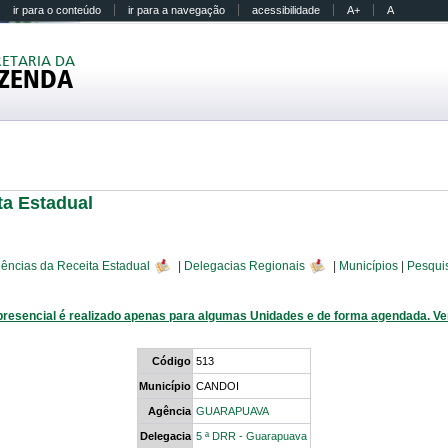
ir para o conteúdo
ir para a navegação
acessibilidade
A+
A
RETARIA DA
ZENDA
ta Estadual
ências da Receita Estadual
|
Delegacias Regionais
|
Municípios
|
Pesqui
presencial é realizado apenas para algumas Unidades e de forma agendada. V
Código
513
Município
CANDOI
Agência
GUARAPUAVA
Delegacia
5 ª DRR - Guarapuava