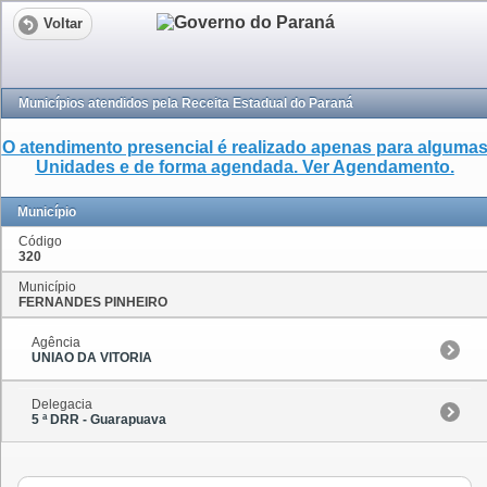
Voltar
Municípios atendidos pela Receita Estadual do Paraná
O atendimento presencial é realizado apenas para alguma
Unidades e de forma agendada. Ver Agendamento.
Município
Código
320
Município
FERNANDES PINHEIRO
Agência
UNIAO DA VITORIA
Delegacia
5 ª DRR - Guarapuava