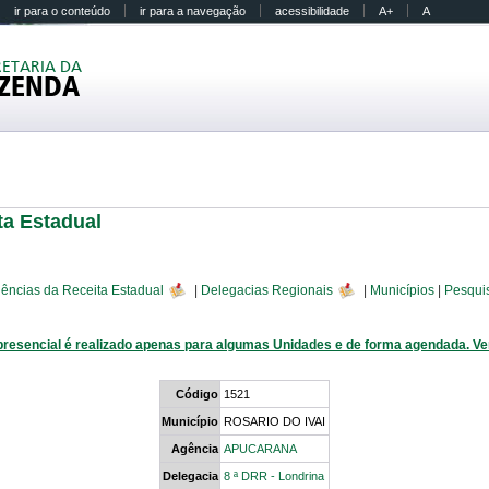
ir para o conteúdo
ir para a navegação
acessibilidade
A+
A
RETARIA DA
ZENDA
ta Estadual
ências da Receita Estadual
|
Delegacias Regionais
|
Municípios
|
Pesqui
presencial é realizado apenas para algumas Unidades e de forma agendada. V
Código
1521
Município
ROSARIO DO IVAI
Agência
APUCARANA
Delegacia
8 ª DRR - Londrina