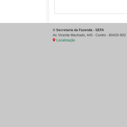
©
Secretaria da Fazenda - SEFA
Av. Vicente Machado, 445 - Centro
-
80420-902
Localização