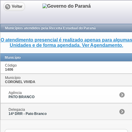
Voltar
Municípios atendidos pela Receita Estadual do Paraná
O atendimento presencial é realizado apenas para alguma
Unidades e de forma agendada. Ver Agendamento.
Município
Código
1406
Município
CORONEL VIVIDA
Agência
PATO BRANCO
Delegacia
14ª DRR - Pato Branco