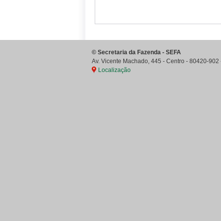
©
Secretaria da Fazenda - SEFA
Av. Vicente Machado, 445 - Centro
-
80420-902
Localização