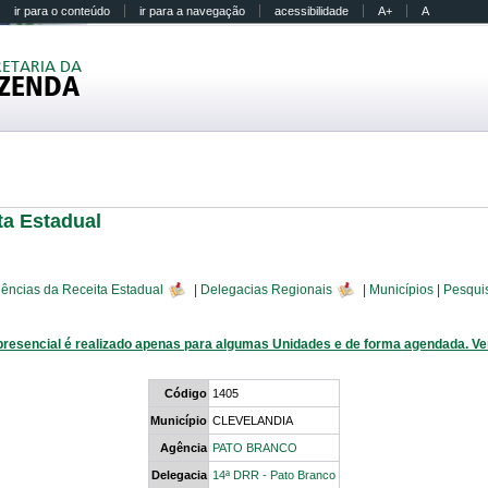
ir para o conteúdo
ir para a navegação
acessibilidade
A+
A
RETARIA DA
ZENDA
ta Estadual
ências da Receita Estadual
|
Delegacias Regionais
|
Municípios
|
Pesqui
presencial é realizado apenas para algumas Unidades e de forma agendada. V
Código
1405
Município
CLEVELANDIA
Agência
PATO BRANCO
Delegacia
14ª DRR - Pato Branco