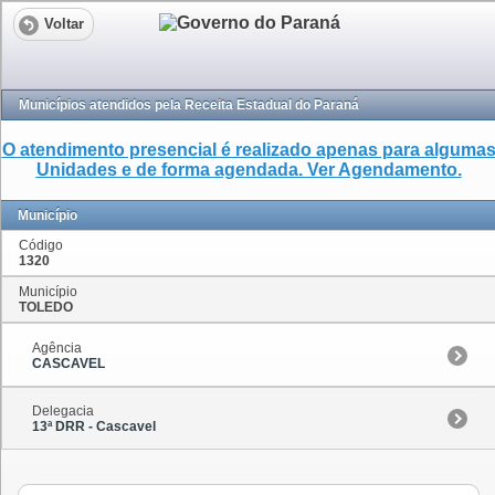
Voltar
Municípios atendidos pela Receita Estadual do Paraná
O atendimento presencial é realizado apenas para alguma
Unidades e de forma agendada. Ver Agendamento.
Município
Código
1320
Município
TOLEDO
Agência
CASCAVEL
Delegacia
13ª DRR - Cascavel