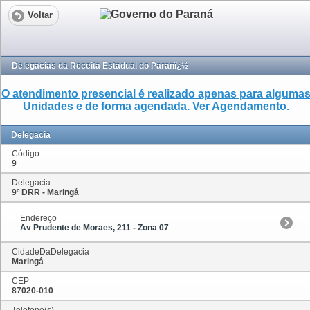
Voltar
Delegacias da Receita Estadual do Paranï¿½
O atendimento presencial é realizado apenas para alguma
Unidades e de forma agendada. Ver Agendamento.
Delegacia
Código
9
Delegacia
9º DRR - Maringá
Endereço
Av Prudente de Moraes, 211 - Zona 07
CidadeDaDelegacia
Maringá
CEP
87020-010
Telefone(s)