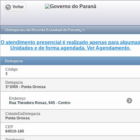
Voltar
Delegacias da Receita Estadual do Paranï¿½
O atendimento presencial é realizado apenas para alguma
Unidades e de forma agendada. Ver Agendamento.
Delegacia
Código
3
Delegacia
3º DRR - Ponta Grossa
Endereço
Rua Theodoro Rosas, 945 - Centro
CidadeDaDelegacia
Ponta Grossa
CEP
84010-180
Telefone(s)